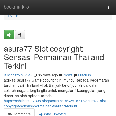
Home
bookmarkilo
Togg
navi
Home
1
asura77 Slot copyright:
Sensasi Permainan Thailand
Terkini
lancegzcv787949
85 days ago
News
Discuss
aplikasi asura77 Game copyright ini muncul sebagai kegemaran
taruhan dari Thailand viral. Banyak betor judi virtual dalam
seluruh negara tergila-gila untuk mengalami keunggulan yang
diberikan oleh aplikasi tersebut.
https://sahilknrl007308.blogpostie.com/62518717/asura77-slot-
copyright-sensasi-permainan-thailand-terkini
Comments
Who Upvoted