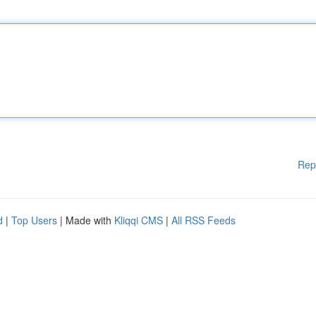
Rep
d
|
Top Users
| Made with
Kliqqi CMS
|
All RSS Feeds