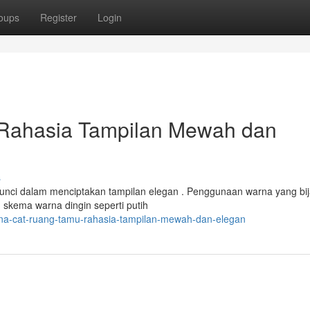
oups
Register
Login
Rahasia Tampilan Mewah dan
s
kunci dalam menciptakan tampilan elegan . Penggunaan warna yang bi
skema warna dingin seperti putih
na-cat-ruang-tamu-rahasia-tampilan-mewah-dan-elegan