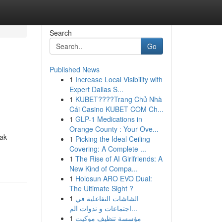
Search
Go
Published News
1
Increase Local Visibility with
Expert Dallas S...
1
KUBET????️Trang Chủ Nhà
Cái Casino KUBET COM Ch...
1
GLP-1 Medications in
Orange County : Your Ove...
jak
1
Picking the Ideal Ceiling
Covering: A Complete ...
1
The Rise of AI Girlfriends: A
New Kind of Compa...
1
Holosun ARO EVO Dual:
The Ultimate Sight ?
1
الشاشات التفاعلية في
اجتماعات و ندوات الم...
1
مؤسسة تنظيف موكيت