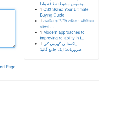
بخميس مشيط: نظافة وادا...
1
CS2 Skins: Your Ultimate
Buying Guide
1
ভেলকির প্রতিনিধি তালিকা : অফিসিয়াল
তালিকা ...
1
Modern approaches to
improving reliability in i...
1
پاکستانی گھروں کی
ضروریات: ایک جامع گائیڈ
ort Page