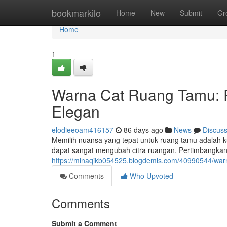
Home
bookmarkilo
Home
New
Submit
Gr
Home
1
Warna Cat Ruang Tamu: 
Elegan
elodieeoam416157
86 days ago
News
Discus
Memilih nuansa yang tepat untuk ruang tamu adalah 
dapat sangat mengubah citra ruangan. Pertimbangkan 
https://minaqikb054525.blogdemls.com/40990544/war
Comments
Who Upvoted
Comments
Submit a Comment