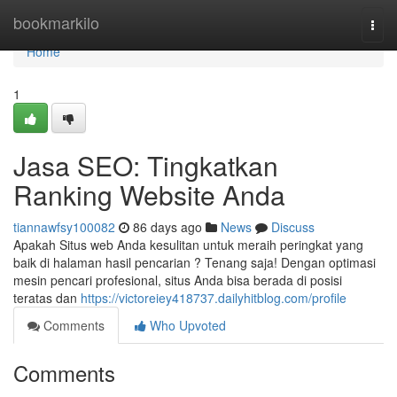
Home
bookmarkilo
Togg
navi
Home
1
Jasa SEO: Tingkatkan
Ranking Website Anda
tiannawfsy100082
86 days ago
News
Discuss
Apakah Situs web Anda kesulitan untuk meraih peringkat yang
baik di halaman hasil pencarian ? Tenang saja! Dengan optimasi
mesin pencari profesional, situs Anda bisa berada di posisi
teratas dan
https://victoreiey418737.dailyhitblog.com/profile
Comments
Who Upvoted
Comments