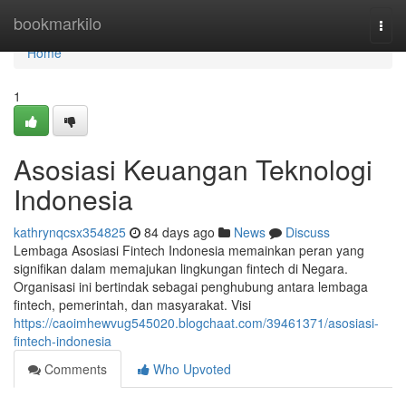
Home
bookmarkilo
Togg
navi
Home
1
Asosiasi Keuangan Teknologi
Indonesia
kathrynqcsx354825
84 days ago
News
Discuss
Lembaga Asosiasi Fintech Indonesia memainkan peran yang
signifikan dalam memajukan lingkungan fintech di Negara.
Organisasi ini bertindak sebagai penghubung antara lembaga
fintech, pemerintah, dan masyarakat. Visi
https://caoimhewvug545020.blogchaat.com/39461371/asosiasi-
fintech-indonesia
Comments
Who Upvoted