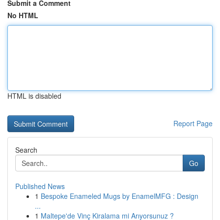
Submit a Comment
No HTML
HTML is disabled
Report Page
Search
Go
Published News
1
Bespoke Enameled Mugs by EnamelMFG : Design
...
1
Maltepe'de Vinç Kiralama mi Arıyorsunuz ?