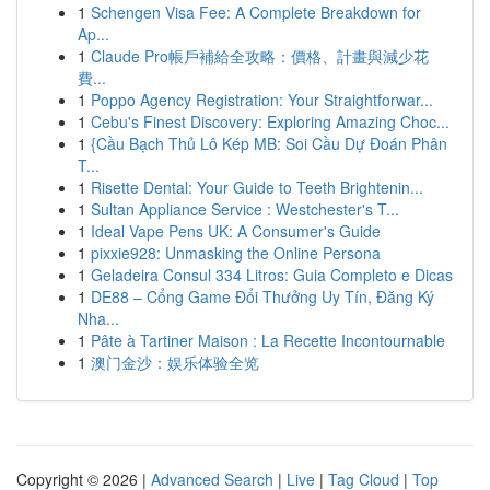
1
Schengen Visa Fee: A Complete Breakdown for
Ap...
1
Claude Pro帳戶補給全攻略：價格、計畫與減少花
費...
1
Poppo Agency Registration: Your Straightforwar...
1
Cebu's Finest Discovery: Exploring Amazing Choc...
1
{Cầu Bạch Thủ Lô Kép MB: Soi Cầu Dự Đoán Phân
T...
1
Risette Dental: Your Guide to Teeth Brightenin...
1
Sultan Appliance Service : Westchester's T...
1
Ideal Vape Pens UK: A Consumer's Guide
1
pixxie928: Unmasking the Online Persona
1
Geladeira Consul 334 Litros: Guia Completo e Dicas
1
DE88 – Cổng Game Đổi Thưởng Uy Tín, Đăng Ký
Nha...
1
Pâte à Tartiner Maison : La Recette Incontournable
1
澳门金沙：娱乐体验全览
Copyright © 2026 |
Advanced Search
|
Live
|
Tag Cloud
|
Top