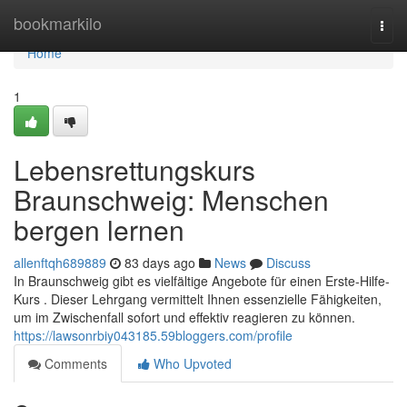
Home
bookmarkilo
Togg
navi
Home
1
Lebensrettungskurs
Braunschweig: Menschen
bergen lernen
allenftqh689889
83 days ago
News
Discuss
In Braunschweig gibt es vielfältige Angebote für einen Erste-Hilfe-
Kurs . Dieser Lehrgang vermittelt Ihnen essenzielle Fähigkeiten,
um im Zwischenfall sofort und effektiv reagieren zu können.
https://lawsonrbiy043185.59bloggers.com/profile
Comments
Who Upvoted