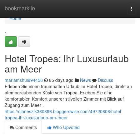
Home
bookmarkilo
Togg
navi
Home
1
Hotel Tropea: Ihr Luxusurlaub
am Meer
mariamshui994456
85 days ago
News
Discuss
Erleben Sie einen traumhaften Urlaub im Hotel Tropea, direkt an
atemberaubenden Küste von Tropea. Erleben Sie eine
komfortablen Komfort unserer stilvollen Zimmer mit Blick auf
Zugang zum Meer .
https://dianeszfk360896.bloggerswise.com/49720606/hotel-
tropea-ihr-luxusurlaub-am-meer
Comments
Who Upvoted