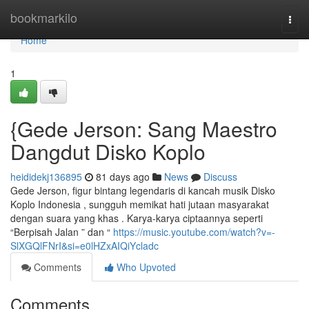
Home
bookmarkilo
Togg
navi
Home
1
{Gede Jerson: Sang Maestro
Dangdut Disko Koplo
heididekj136895
81 days ago
News
Discuss
Gede Jerson, figur bintang legendaris di kancah musik Disko
Koplo Indonesia , sungguh memikat hati jutaan masyarakat
dengan suara yang khas . Karya-karya ciptaannya seperti
“Berpisah Jalan ” dan “
https://music.youtube.com/watch?v=-
SlXGQlFNrI&si=e0lHZxAIQiYcladc
Comments
Who Upvoted
Comments