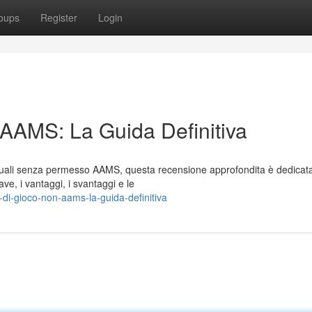
oups
Register
Login
 AAMS: La Guida Definitiva
rtuali senza permesso AAMS, questa recensione approfondita è dedicat
ave, i vantaggi, i svantaggi e le
di-gioco-non-aams-la-guida-definitiva