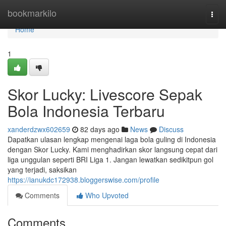
Home
bookmarkilo
Togg
navi
Home
1
Skor Lucky: Livescore Sepak
Bola Indonesia Terbaru
xanderdzwx602659
82 days ago
News
Discuss
Dapatkan ulasan lengkap mengenai laga bola guling di Indonesia
dengan Skor Lucky. Kami menghadirkan skor langsung cepat dari
liga unggulan seperti BRI Liga 1. Jangan lewatkan sedikitpun gol
yang terjadi, saksikan
https://ianukdc172938.bloggerswise.com/profile
Comments
Who Upvoted
Comments