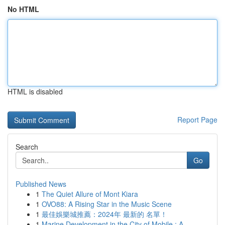
No HTML
HTML is disabled
Report Page
Search
Go
Published News
1
The Quiet Allure of Mont Kiara
1
OVO88: A Rising Star in the Music Scene
1
最佳娛樂城推薦：2024年 最新的 名單！
1
Marine Development in the City of Mobile : A...