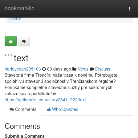
Home
bookmarkilo
Togg
navi
Home
1
```text
harleyecan235166
83 days ago
News
Discuss
Stavebná firma Trenčín: Vaša trasa k novému Potrebujete
spoľahlivú stavebnú spoločnosť v Trenčianskom regióne?
Ponúkame kompletné stavebné služby pre súkromných
zákazníkov a podnikateľov
https://getidealist.com/story23411922/text
Comments
Who Upvoted
Comments
Submit a Comment