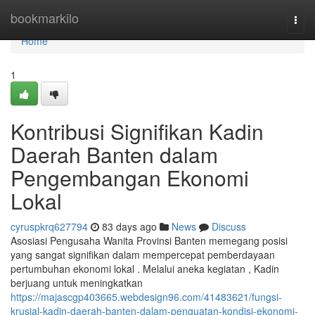
Home
bookmarkilo
Togg
navi
Home
1
Kontribusi Signifikan Kadin
Daerah Banten dalam
Pengembangan Ekonomi
Lokal
cyruspkrq627794
83 days ago
News
Discuss
Asosiasi Pengusaha Wanita Provinsi Banten memegang posisi
yang sangat signifikan dalam mempercepat pemberdayaan
pertumbuhan ekonomi lokal . Melalui aneka kegiatan , Kadin
berjuang untuk meningkatkan
https://majascgp403665.webdesign96.com/41483621/fungsi-
krusial-kadin-daerah-banten-dalam-penguatan-kondisi-ekonomi-