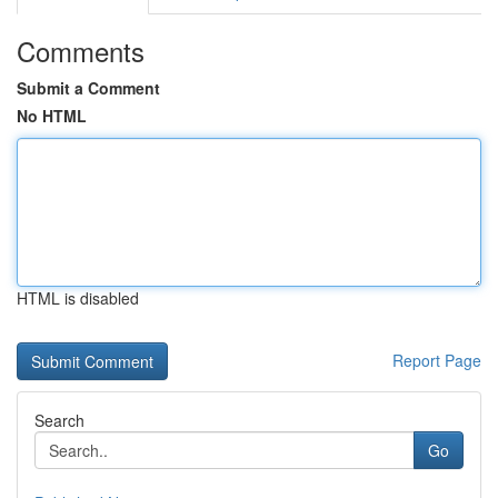
Comments
Submit a Comment
No HTML
HTML is disabled
Report Page
Search
Go