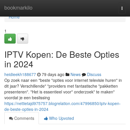
Home
bookmarkilo
Togg
navi
Home
1
IPTV Kopen: De Beste Opties
in 2024
heidieekh188677
79 days ago
News
Discuss
Op zoek naar een "beste "opties voor internet televisie huren" in
dit jaar? Verschillende" "providers met fantastische "pakketten
presenteren". "Het is essentieel voor" onderzoek" te maken"
voordat je een beslissing
https://nettietajd975757.blogrelation.com/47996850/iptv-kopen-
de-beste-opties-in-2024
Comments
Who Upvoted