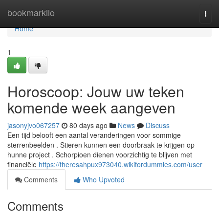
Home
bookmarkilo
Togg
navi
Home
1
Horoscoop: Jouw uw teken
komende week aangeven
jasonyjvo067257
80 days ago
News
Discuss
Een tijd belooft een aantal veranderingen voor sommige
sterrenbeelden . Stieren kunnen een doorbraak te krijgen op
hunne project . Schorpioen dienen voorzichtig te blijven met
financiële
https://theresahpux973040.wikifordummies.com/user
Comments
Who Upvoted
Comments