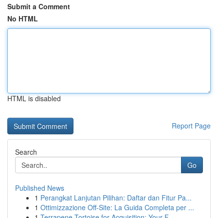
Submit a Comment
No HTML
HTML is disabled
Report Page
Search
Go
Published News
1
Perangkat Lanjutan Pilihan: Daftar dan Fitur Pa...
1
Ottimizzazione Off-Site: La Guida Completa per ...
1
Terrapene Tortoise for Acquisition: Your F...