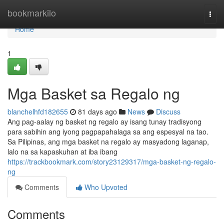
Home
bookmarkilo
Togg
navi
Home
1
Mga Basket sa Regalo ng
blanchelhfd182655
81 days ago
News
Discuss
Ang pag-aalay ng basket ng regalo ay isang tunay tradisyong
para sabihin ang iyong pagpapahalaga sa ang espesyal na tao.
Sa Pilipinas, ang mga basket na regalo ay masyadong laganap,
lalo na sa kapaskuhan at iba ibang
https://trackbookmark.com/story23129317/mga-basket-ng-regalo-
ng
Comments
Who Upvoted
Comments