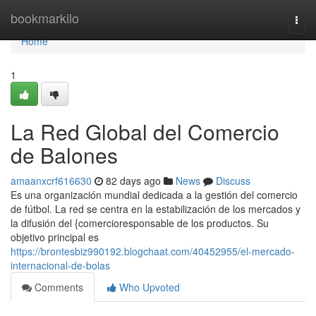
Home
bookmarkilo
Togg
navi
Home
1
La Red Global del Comercio
de Balones
amaanxcrf616630
82 days ago
News
Discuss
Es una organización mundial dedicada a la gestión del comercio
de fútbol. La red se centra en la estabilización de los mercados y
la difusión del {comercioresponsable de los productos. Su
objetivo principal es
https://brontesbiz990192.blogchaat.com/40452955/el-mercado-
internacional-de-bolas
Comments
Who Upvoted