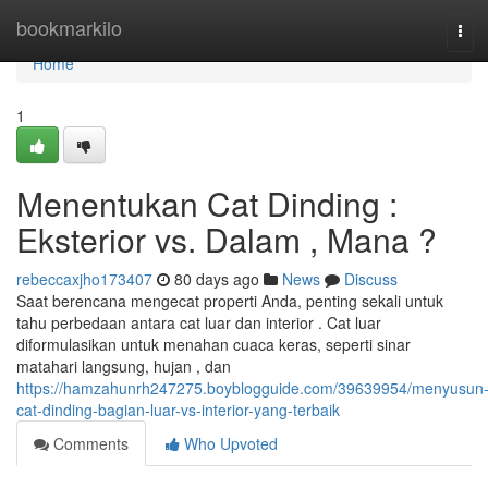
Home
bookmarkilo
Tog
navi
Home
1
Menentukan Cat Dinding :
Eksterior vs. Dalam , Mana ?
rebeccaxjho173407
80 days ago
News
Discuss
Saat berencana mengecat properti Anda, penting sekali untuk
tahu perbedaan antara cat luar dan interior . Cat luar
diformulasikan untuk menahan cuaca keras, seperti sinar
matahari langsung, hujan , dan
https://hamzahunrh247275.boyblogguide.com/39639954/menyusun
cat-dinding-bagian-luar-vs-interior-yang-terbaik
Comments
Who Upvoted