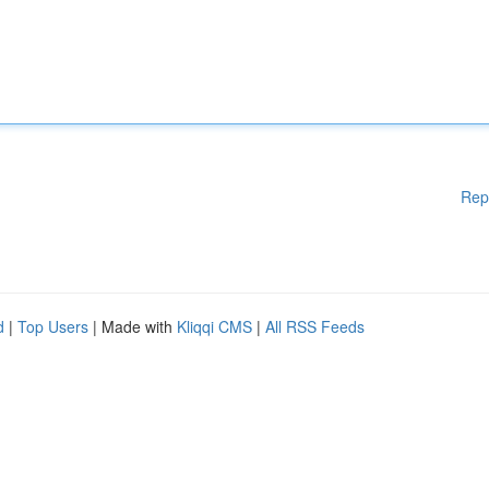
Rep
d
|
Top Users
| Made with
Kliqqi CMS
|
All RSS Feeds