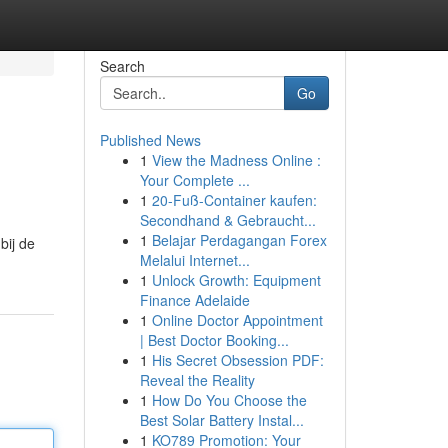
Search
Go
Published News
1
View the Madness Online :
Your Complete ...
1
20-Fuß-Container kaufen:
Secondhand & Gebraucht...
1
Belajar Perdagangan Forex
bij de
Melalui Internet...
1
Unlock Growth: Equipment
Finance Adelaide
1
Online Doctor Appointment
| Best Doctor Booking...
1
His Secret Obsession PDF:
Reveal the Reality
1
How Do You Choose the
Best Solar Battery Instal...
1
KO789 Promotion: Your