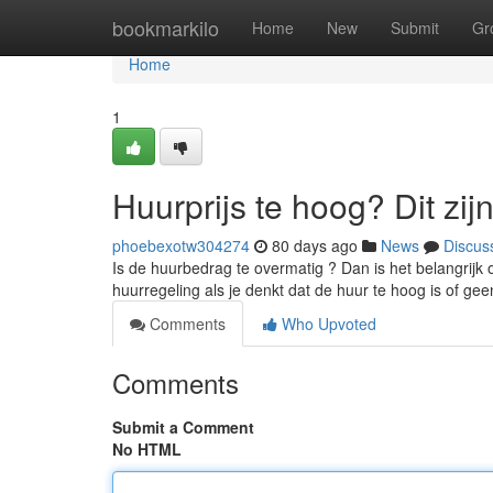
Home
bookmarkilo
Home
New
Submit
Gr
Home
1
Huurprijs te hoog? Dit zij
phoebexotw304274
80 days ago
News
Discus
Is de huurbedrag te overmatig ? Dan is het belangrijk
huurregeling als je denkt dat de huur te hoog is of g
Comments
Who Upvoted
Comments
Submit a Comment
No HTML