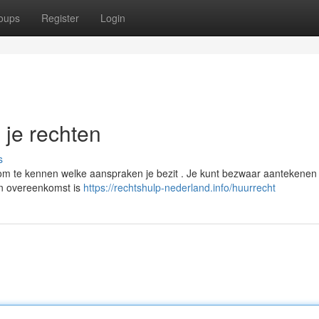
oups
Register
Login
n je rechten
s
 om te kennen welke aanspraken je bezit . Je kunt bezwaar aantekenen 
een overeenkomst is
https://rechtshulp-nederland.info/huurrecht