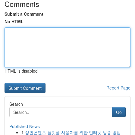
Comments
Submit a Comment
No HTML
HTML is disabled
Report Page
Search
Go
Published News
1
성인콘텐츠 플랫폼 사용자를 위한 인터넷 방송 방법