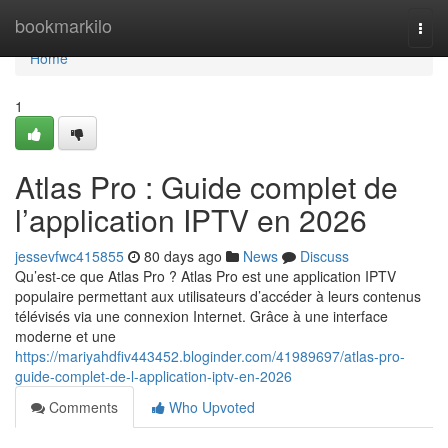
Home
bookmarkilo
Togg
navi
Home
1
Atlas Pro : Guide complet de
l’application IPTV en 2026
jessevfwc415855
80 days ago
News
Discuss
Qu’est-ce que Atlas Pro ? Atlas Pro est une application IPTV
populaire permettant aux utilisateurs d’accéder à leurs contenus
télévisés via une connexion Internet. Grâce à une interface
moderne et une
https://mariyahdfiv443452.bloginder.com/41989697/atlas-pro-
guide-complet-de-l-application-iptv-en-2026
Comments
Who Upvoted