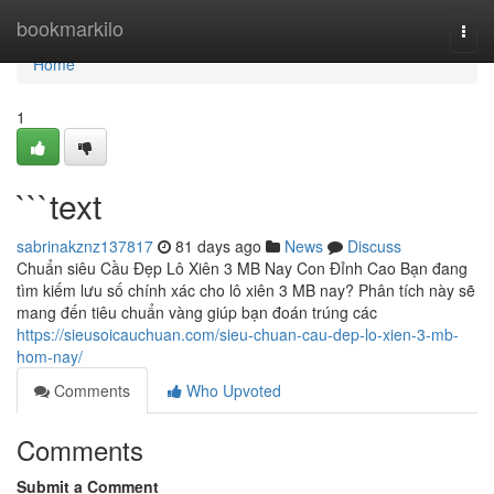
Home
bookmarkilo
Togg
navi
Home
1
```text
sabrinakznz137817
81 days ago
News
Discuss
Chuẩn siêu Cầu Đẹp Lô Xiên 3 MB Nay Con Đỉnh Cao Bạn đang
tìm kiếm lưu số chính xác cho lô xiên 3 MB nay? Phân tích này sẽ
mang đến tiêu chuẩn vàng giúp bạn đoán trúng các
https://sieusoicauchuan.com/sieu-chuan-cau-dep-lo-xien-3-mb-
hom-nay/
Comments
Who Upvoted
Comments
Submit a Comment