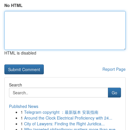
No HTML
HTML is disabled
Report Page
Search
Go
Published News
1
Telegram copyright ：最新版本 安装指南
1
Around the Clock Electrical Proficiency with 24...
1
City of Lawyers: Finding the Right Juridica...
1
Why targeted philanthropy matters more than eve...