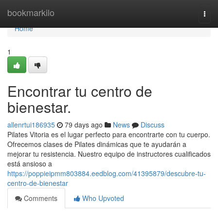
Home
bookmarkilo
Togg
navi
Home
1
Encontrar tu centro de
bienestar.
allenrtui186935
79 days ago
News
Discuss
Pilates Vitoria es el lugar perfecto para encontrarte con tu cuerpo.
Ofrecemos clases de Pilates dinámicas que te ayudarán a
mejorar tu resistencia. Nuestro equipo de instructores cualificados
está ansioso a
https://poppieipmm803884.eedblog.com/41395879/descubre-tu-
centro-de-bienestar
Comments
Who Upvoted