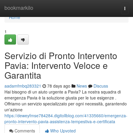
Home
bookmarkilo
Togg
navi
Home
1
Servizio di Pronto Intervento
Pavia: Intervento Veloce e
Garantita
aadamfmbq283321
78 days ago
News
Discuss
Hai bisogno di un aiuto urgente a Pavia? La nostra squadra di
emergenza Pavia è la soluzione giusta per le tue esigenze .
Offriamo un servizio specializzato per ogni necessità, garantendo
un'azione
https://deweyfmse784284.digitollblog.com/41335660/emergenza-
pronto-intervento-pavia-assistenza-tempestiva-e-certificata
Comments
Who Upvoted