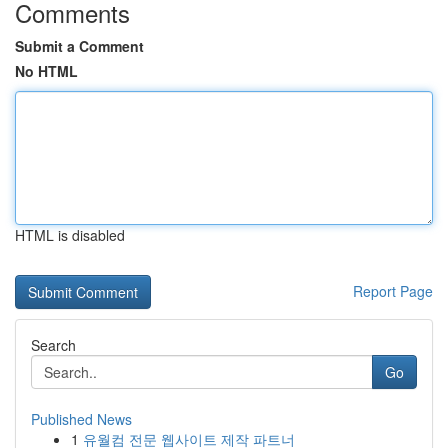
Comments
Submit a Comment
No HTML
HTML is disabled
Report Page
Search
Go
Published News
1
유월컴 전문 웹사이트 제작 파트너