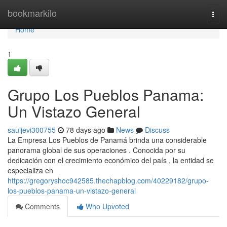
Home
bookmarkilo
Togg
navi
Home
1
Grupo Los Pueblos Panama:
Un Vistazo General
sauljevi300755
78 days ago
News
Discuss
La Empresa Los Pueblos de Panamá brinda una considerable
panorama global de sus operaciones . Conocida por su
dedicación con el crecimiento económico del país , la entidad se
especializa en
https://gregoryshoc942585.thechapblog.com/40229182/grupo-
los-pueblos-panama-un-vistazo-general
Comments
Who Upvoted