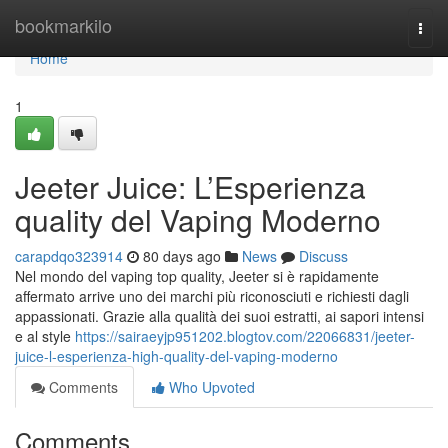
Home
bookmarkilo
Togg
navi
Home
1
Jeeter Juice: L’Esperienza
quality del Vaping Moderno
carapdqo323914
80 days ago
News
Discuss
Nel mondo del vaping top quality, Jeeter si è rapidamente
affermato arrive uno dei marchi più riconosciuti e richiesti dagli
appassionati. Grazie alla qualità dei suoi estratti, ai sapori intensi
e al style
https://sairaeyjp951202.blogtov.com/22066831/jeeter-
juice-l-esperienza-high-quality-del-vaping-moderno
Comments
Who Upvoted
Comments