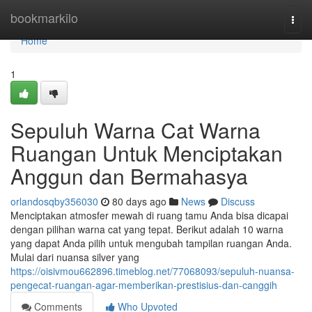
Home
bookmarkilo
Togg
navi
Home
1
Sepuluh Warna Cat Warna
Ruangan Untuk Menciptakan
Anggun dan Bermahasya
orlandosqby356030
80 days ago
News
Discuss
Menciptakan atmosfer mewah di ruang tamu Anda bisa dicapai
dengan pilihan warna cat yang tepat. Berikut adalah 10 warna
yang dapat Anda pilih untuk mengubah tampilan ruangan Anda.
Mulai dari nuansa silver yang
https://oisivmou662896.timeblog.net/77068093/sepuluh-nuansa-
pengecat-ruangan-agar-memberikan-prestisius-dan-canggih
Comments
Who Upvoted