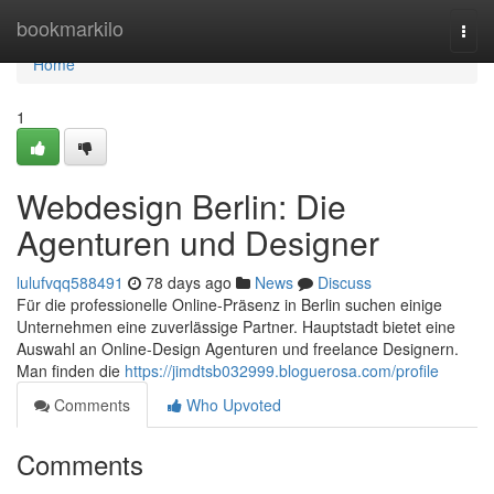
Home
bookmarkilo
Togg
navi
Home
1
Webdesign Berlin: Die
Agenturen und Designer
lulufvqq588491
78 days ago
News
Discuss
Für die professionelle Online-Präsenz in Berlin suchen einige
Unternehmen eine zuverlässige Partner. Hauptstadt bietet eine
Auswahl an Online-Design Agenturen und freelance Designern.
Man finden die
https://jimdtsb032999.bloguerosa.com/profile
Comments
Who Upvoted
Comments