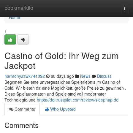
Home
bookmarkilo
Togg
navi
Home
1
Casino of Gold: Ihr Weg zum
Jackpot
harmonyazwk741092
68 days ago
News
Discuss
Beginnen Sie eine unvergessliches Spielerlebnis im Casino of
Gold! Wir bieten dir eine Möglichkeit, große Preise zu gewinnen .
Diese Spielautomaten und Spiele sind voll modernster
Technologie und
https://de.trustpilot.com/review/sleepnap.de
Comments
Who Upvoted
Comments