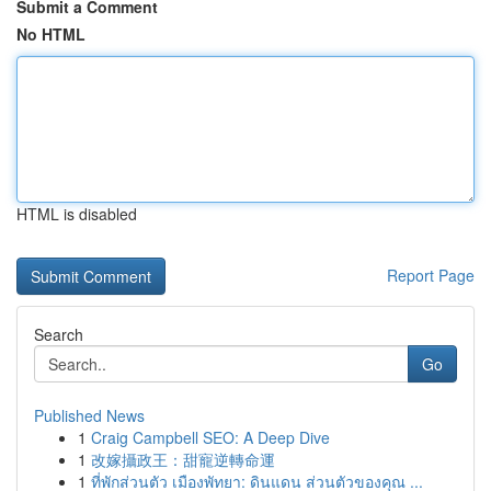
Submit a Comment
No HTML
HTML is disabled
Report Page
Search
Go
Published News
1
Craig Campbell SEO: A Deep Dive
1
改嫁攝政王：甜寵逆轉命運
1
ที่พักส่วนตัว เมืองพัทยา: ดินแดน ส่วนตัวของคุณ ...