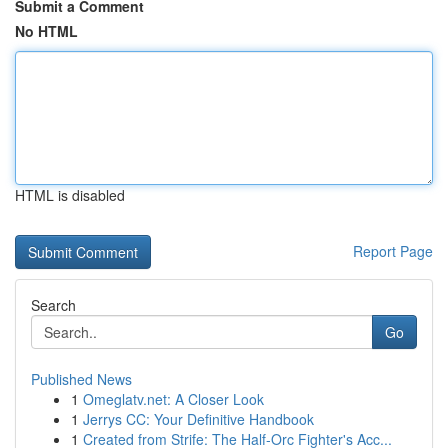
Submit a Comment
No HTML
HTML is disabled
Report Page
Search
Go
Published News
1
Omeglatv.net: A Closer Look
1
Jerrys CC: Your Definitive Handbook
1
Created from Strife: The Half-Orc Fighter's Acc...