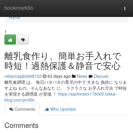
Home
bookmarkilo
Togg
navi
Home
1
離乳食作り、簡単お手入れで
時短！過熱保護＆静音で安心
rebeccajqbs948122
63 days ago
News
Discuss
離乳食調理 は、 毎日バタバタの育児の中で 大きな 負担に なりま
すよね もの。そんなあなた に、 ラクラクな お手入れ方法 で時短
を実現する調理器 が登場 ！
https://sachintetx178065.tokka-
blog.com/profile
Comments
Who Upvoted
Comments