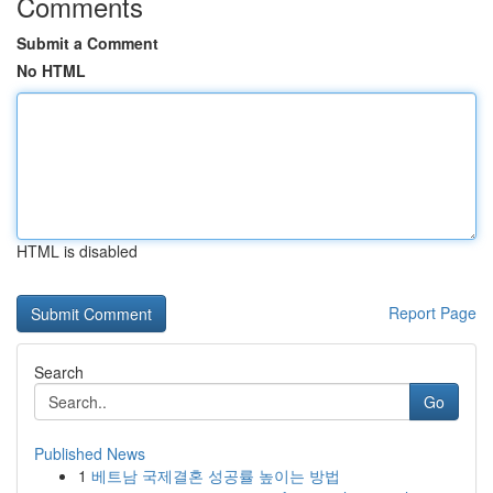
Comments
Submit a Comment
No HTML
HTML is disabled
Report Page
Search
Go
Published News
1
베트남 국제결혼 성공률 높이는 방법