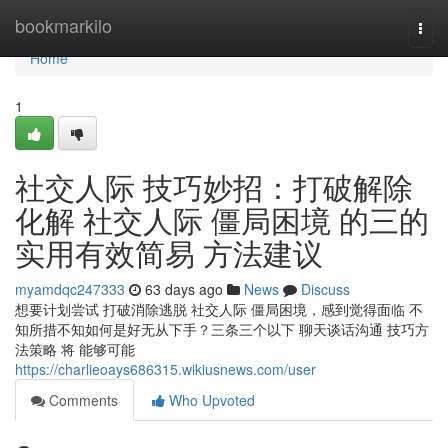
Home
bookmarkilo
Togg
navi
Home
1
社交人际 技巧妙招：打破解除
化解 社交人际 僵局困境 的三的
实用有效简易 方法建议
myamdqc247333
63 days ago
News
Discuss
想要计划尝试 打破消除逃脱 社交人际 僵局困境，感到觉得面临 不
知所措不知如何是好无从下手？三条三个以下 聊天谈话沟通 技巧方
法策略 将 能够可能
https://charlieoays686315.wikiusnews.com/user
Comments
Who Upvoted