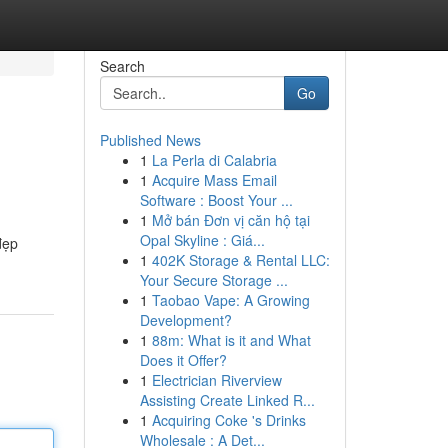
Search
Go
Published News
1
La Perla di Calabria
1
Acquire Mass Email
Software : Boost Your ...
1
Mở bán Đơn vị căn hộ tại
Opal Skyline : Giá...
đẹp
1
402K Storage & Rental LLC:
Your Secure Storage ...
1
Taobao Vape: A Growing
Development?
1
88m: What is it and What
Does it Offer?
1
Electrician Riverview
Assisting Create Linked R...
1
Acquiring Coke 's Drinks
Wholesale : A Det...