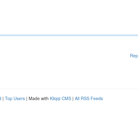
Rep
d
|
Top Users
| Made with
Kliqqi CMS
|
All RSS Feeds