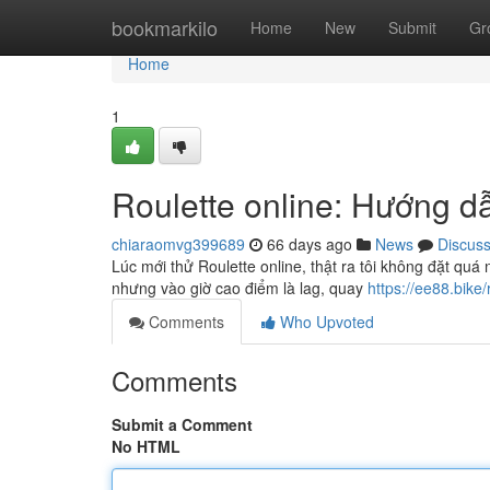
Home
bookmarkilo
Home
New
Submit
Gr
Home
1
Roulette online: Hướng dẫ
chiaraomvg399689
66 days ago
News
Discus
Lúc mới thử Roulette online, thật ra tôi không đặt quá 
nhưng vào giờ cao điểm là lag, quay
https://ee88.bike/
Comments
Who Upvoted
Comments
Submit a Comment
No HTML