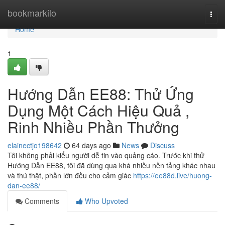
Home
bookmarkilo
Togg
navi
Home
1
Hướng Dẫn EE88: Thử Ứng
Dụng Một Cách Hiệu Quả ,
Rinh Nhiều Phần Thưởng
elainectjo198642
64 days ago
News
Discuss
Tôi không phải kiểu người dễ tin vào quảng cáo. Trước khi thử
Hướng Dẫn EE88, tôi đã dùng qua khá nhiều nền tảng khác nhau
và thú thật, phần lớn đều cho cảm giác
https://ee88d.live/huong-
dan-ee88/
Comments
Who Upvoted