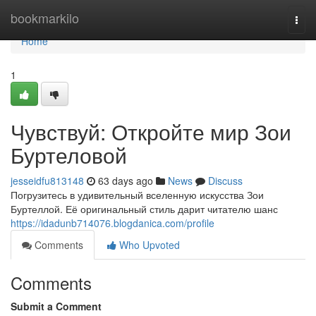
Home
bookmarkilo
Togg
navi
Home
1
Чувствуй: Откройте мир Зои
Буртеловой
jesseidfu813148
63 days ago
News
Discuss
Погрузитесь в удивительный вселенную искусства Зои
Буртеллой. Её оригинальный стиль дарит читателю шанс
https://idadunb714076.blogdanica.com/profile
Comments
Who Upvoted
Comments
Submit a Comment