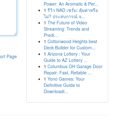
Power: An Aromatic & Per...
1
รีวิว NAD เซรั่ม: คุ้มค่าหรือ
ไม่? ประสบการณ์ จ...
1
The Future of Video
Streaming: Trends and
Predi...
1
Cottonwood Heights best
Deck Builder for Custom...
1
Arizona Lottery : Your
ort Page
Guide to AZ Lottery ...
1
Columbus OH Garage Door
Repair: Fast, Reliable ...
1
Yono Games: Your
Definitive Guide to
Downloadi...