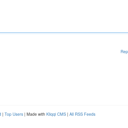
Rep
d
|
Top Users
| Made with
Kliqqi CMS
|
All RSS Feeds