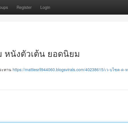
oups
Register
Login
ม หนังตัวเต้น ยอดนิยม
บประทาน
https://mattiesrll944060.blogsvirals.com/40238615/เว-บไซต-ด-