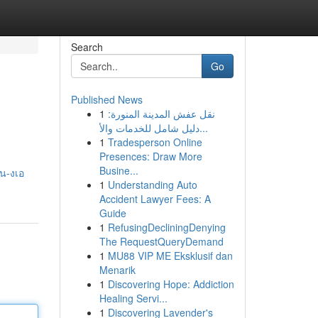
Search
Go
Published News
1
نقل عفش المدينة المنورة:
دليل شامل للخدمات والأ...
1
Tradesperson Online
Presences: Draw More
Busine...
หน-งเอ
1
Understanding Auto
Accident Lawyer Fees: A
Guide
1
RefusingDecliningDenying
The RequestQueryDemand
1
MU88 VIP ME Eksklusif dan
Menarik
1
Discovering Hope: Addiction
Healing Servi...
1
Discovering Lavender's