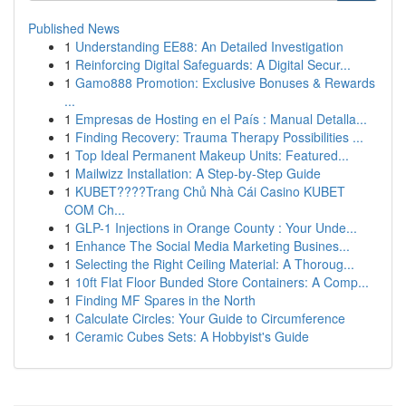
Published News
1
Understanding EE88: An Detailed Investigation
1
Reinforcing Digital Safeguards: A Digital Secur...
1
Gamo888 Promotion: Exclusive Bonuses & Rewards
...
1
Empresas de Hosting en el País : Manual Detalla...
1
Finding Recovery: Trauma Therapy Possibilities ...
1
Top Ideal Permanent Makeup Units: Featured...
1
Mailwizz Installation: A Step-by-Step Guide
1
KUBET????️Trang Chủ Nhà Cái Casino KUBET
COM Ch...
1
GLP-1 Injections in Orange County : Your Unde...
1
Enhance The Social Media Marketing Busines...
1
Selecting the Right Ceiling Material: A Thoroug...
1
10ft Flat Floor Bunded Store Containers: A Comp...
1
Finding MF Spares in the North
1
Calculate Circles: Your Guide to Circumference
1
Ceramic Cubes Sets: A Hobbyist's Guide