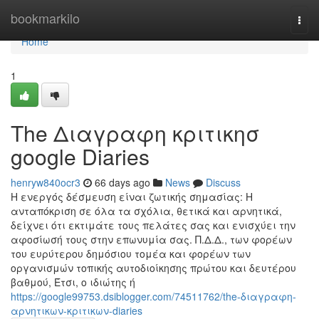
Home
bookmarkilo
Togg
navi
Home
1
The Διαγραφη κριτικησ
google Diaries
henryw840ocr3
66 days ago
News
Discuss
Η ενεργός δέσμευση είναι ζωτικής σημασίας: Η
ανταπόκριση σε όλα τα σχόλια, θετικά και αρνητικά,
δείχνει ότι εκτιμάτε τους πελάτες σας και ενισχύει την
αφοσίωσή τους στην επωνυμία σας. Π.Δ.Δ., των φορέων
του ευρύτερου δημόσιου τομέα και φορέων των
οργανισμών τοπικής αυτοδιοίκησης πρώτου και δευτέρου
βαθμού, Έτσι, ο ιδιώτης ή
https://google99753.dsiblogger.com/74511762/the-διαγραφη-
αρνητικων-κριτικων-diaries