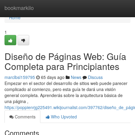
Home
bookmarkilo
Home
1
Diseño de Páginas Web: Guía
Completa para Principiantes
marclbsl159795
65 days ago
News
Discuss
Empezar en el sector del desarrollo de sitios web puede parecer
complicado al comienzo, pero esta guía te dará una visión
general completa. Aprenderás sobre la arquitectura básica de
una página ,
https://poppienrjg225491.wikijournalist.com/397762/diseño_de_pá
Comments
Who Upvoted
Comments