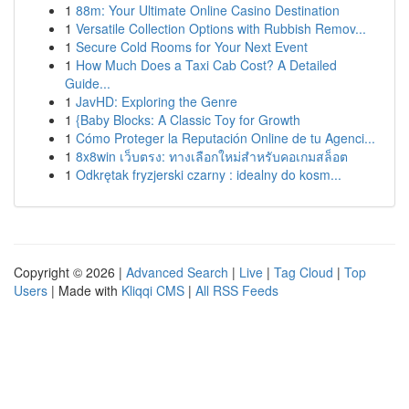
1
88m: Your Ultimate Online Casino Destination
1
Versatile Collection Options with Rubbish Remov...
1
Secure Cold Rooms for Your Next Event
1
How Much Does a Taxi Cab Cost? A Detailed
Guide...
1
JavHD: Exploring the Genre
1
{Baby Blocks: A Classic Toy for Growth
1
Cómo Proteger la Reputación Online de tu Agenci...
1
8x8win เว็บตรง: ทางเลือกใหม่สำหรับคอเกมสล็อต
1
Odkrętak fryzjerski czarny : idealny do kosm...
Copyright © 2026 |
Advanced Search
|
Live
|
Tag Cloud
|
Top
Users
| Made with
Kliqqi CMS
|
All RSS Feeds