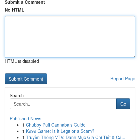
Submit a Comment
No HTML
HTML is disabled
Report Page
Search
Go
Published News
1
Chubby Puff Cannabals Guide
1
K999 Game: Is It Legit or a Scam?
1
Truyền Thông VTV: Danh Mục Giá Chi Tiết & Cá...