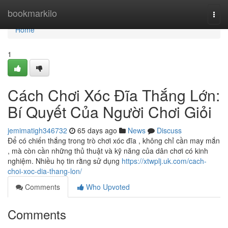
Home
bookmarkilo
Togg
navi
Home
1
Cách Chơi Xóc Đĩa Thắng Lớn:
Bí Quyết Của Người Chơi Giỏi
jemimatigh346732
65 days ago
News
Discuss
Để có chiến thắng trong trò chơi xóc đĩa , không chỉ cần may mắn
, mà còn cần những thủ thuật và kỹ năng của dân chơi có kinh
nghiệm. Nhiều họ tin rằng sử dụng
https://xtwplj.uk.com/cach-
choi-xoc-dia-thang-lon/
Comments
Who Upvoted
Comments