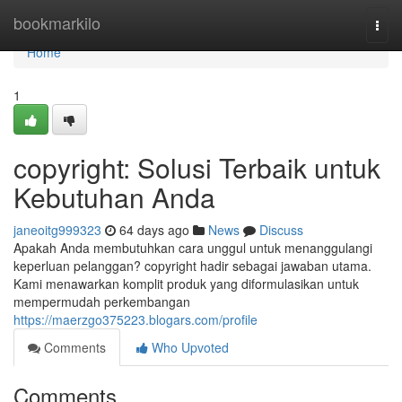
Home
bookmarkilo
Togg
navi
Home
1
copyright: Solusi Terbaik untuk
Kebutuhan Anda
janeoitg999323
64 days ago
News
Discuss
Apakah Anda membutuhkan cara unggul untuk menanggulangi
keperluan pelanggan? copyright hadir sebagai jawaban utama.
Kami menawarkan komplit produk yang diformulasikan untuk
mempermudah perkembangan
https://maerzgo375223.blogars.com/profile
Comments
Who Upvoted
Comments