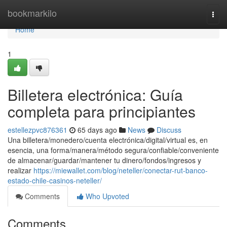
Home
bookmarkilo
Togg
navi
Home
1
Billetera electrónica: Guía
completa para principiantes
estellezpvc876361
65 days ago
News
Discuss
Una billetera/monedero/cuenta electrónica/digital/virtual es, en
esencia, una forma/manera/método segura/confiable/conveniente
de almacenar/guardar/mantener tu dinero/fondos/ingresos y
realizar
https://miewallet.com/blog/neteller/conectar-rut-banco-
estado-chile-casinos-neteller/
Comments
Who Upvoted
Comments