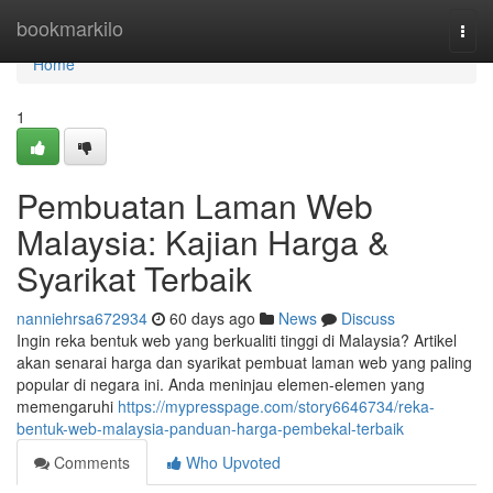
Home
bookmarkilo
Togg
navi
Home
1
Pembuatan Laman Web
Malaysia: Kajian Harga &
Syarikat Terbaik
nanniehrsa672934
60 days ago
News
Discuss
Ingin reka bentuk web yang berkualiti tinggi di Malaysia? Artikel
akan senarai harga dan syarikat pembuat laman web yang paling
popular di negara ini. Anda meninjau elemen-elemen yang
memengaruhi
https://mypresspage.com/story6646734/reka-
bentuk-web-malaysia-panduan-harga-pembekal-terbaik
Comments
Who Upvoted