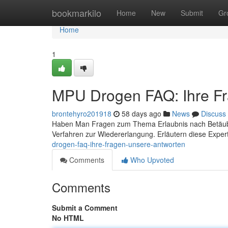
Home
bookmarkilo
Home
New
Submit
Gr
Home
1
MPU Drogen FAQ: Ihre Fr
brontehyro201918
58 days ago
News
Discuss
Haben Man Fragen zum Thema Erlaubnis nach Betäubu
Verfahren zur Wiedererlangung. Erläutern diese Expert
drogen-faq-ihre-fragen-unsere-antworten
Comments
Who Upvoted
Comments
Submit a Comment
No HTML