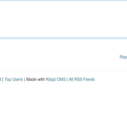
Rep
d
|
Top Users
| Made with
Kliqqi CMS
|
All RSS Feeds