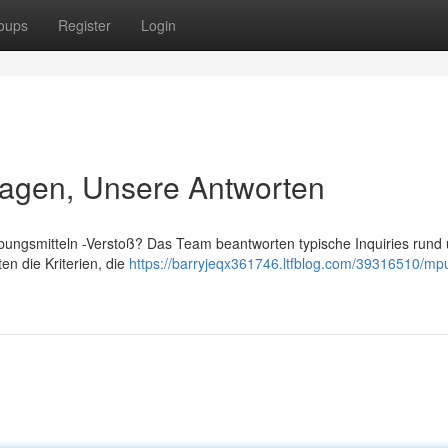
oups
Register
Login
agen, Unsere Antworten
ngsmitteln -Verstoß? Das Team beantworten typische Inquiries rund
en die Kriterien, die
https://barryjeqx361746.ltfblog.com/39316510/mp