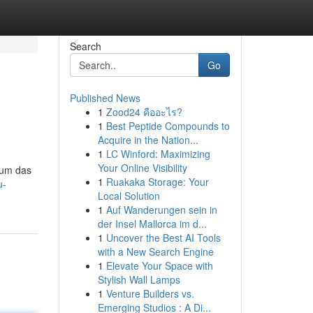
Search
Go
Published News
1
Zood24 คืออะไร?
1
Best Peptide Compounds to
Acquire in the Nation...
1
LC Winford: Maximizing
Your Online Visibility
 um das
1
Ruakaka Storage: Your
u-
Local Solution
1
Auf Wanderungen sein in
der Insel Mallorca im d...
1
Uncover the Best AI Tools
with a New Search Engine
1
Elevate Your Space with
Stylish Wall Lamps
1
Venture Builders vs.
Emerging Studios : A Di...