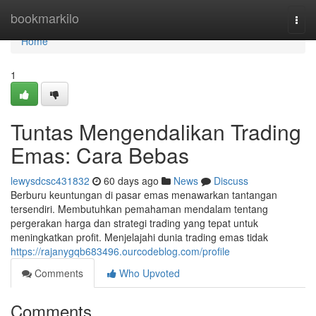
Home
bookmarkilo
Togg
navi
Home
1
Tuntas Mengendalikan Trading
Emas: Cara Bebas
lewysdcsc431832
60 days ago
News
Discuss
Berburu keuntungan di pasar emas menawarkan tantangan
tersendiri. Membutuhkan pemahaman mendalam tentang
pergerakan harga dan strategi trading yang tepat untuk
meningkatkan profit. Menjelajahi dunia trading emas tidak
https://rajanygqb683496.ourcodeblog.com/profile
Comments
Who Upvoted
Comments