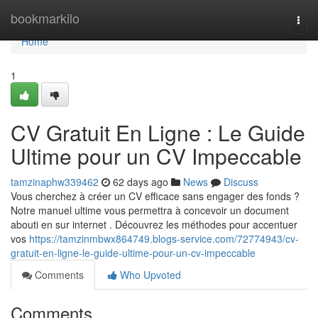
Home
bookmarkilo
Togg
navi
Home
1
CV Gratuit En Ligne : Le Guide
Ultime pour un CV Impeccable
tamzinaphw339462
62 days ago
News
Discuss
Vous cherchez à créer un CV efficace sans engager des fonds ?
Notre manuel ultime vous permettra à concevoir un document
abouti en sur internet . Découvrez les méthodes pour accentuer
vos
https://tamzinmbwx864749.blogs-service.com/72774943/cv-
gratuit-en-ligne-le-guide-ultime-pour-un-cv-impeccable
Comments
Who Upvoted
Comments