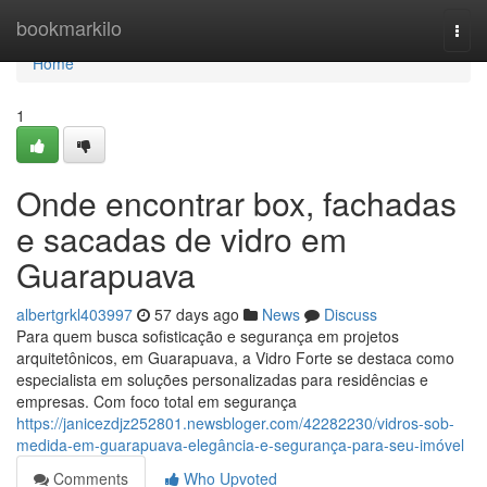
Home
bookmarkilo
Togg
navi
Home
1
Onde encontrar box, fachadas
e sacadas de vidro em
Guarapuava
albertgrkl403997
57 days ago
News
Discuss
Para quem busca sofisticação e segurança em projetos
arquitetônicos, em Guarapuava, a Vidro Forte se destaca como
especialista em soluções personalizadas para residências e
empresas. Com foco total em segurança
https://janicezdjz252801.newsbloger.com/42282230/vidros-sob-
medida-em-guarapuava-elegância-e-segurança-para-seu-imóvel
Comments
Who Upvoted