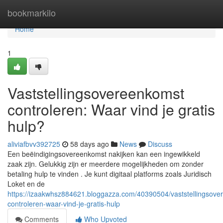
Home
bookmarkilo
Home
1
Vaststellingsovereenkomst
controleren: Waar vind je gratis
hulp?
aliviafbvv392725
58 days ago
News
Discuss
Een beëindigingsovereenkomst nakijken kan een ingewikkeld
zaak zijn. Gelukkig zijn er meerdere mogelijkheden om zonder
betaling hulp te vinden . Je kunt digitaal platforms zoals Juridisch
Loket en de
https://izaakwhsz884621.bloggazza.com/40390504/vaststellingsove
controleren-waar-vind-je-gratis-hulp
Comments
Who Upvoted