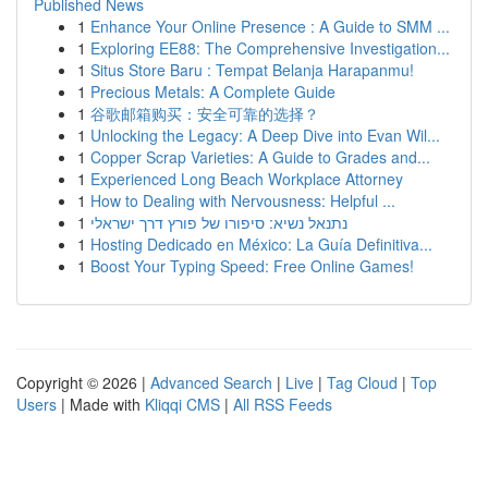
Published News
1
Enhance Your Online Presence : A Guide to SMM ...
1
Exploring EE88: The Comprehensive Investigation...
1
Situs Store Baru : Tempat Belanja Harapanmu!
1
Precious Metals: A Complete Guide
1
谷歌邮箱购买：安全可靠的选择？
1
Unlocking the Legacy: A Deep Dive into Evan Wil...
1
Copper Scrap Varieties: A Guide to Grades and...
1
Experienced Long Beach Workplace Attorney
1
How to Dealing with Nervousness: Helpful ...
1
נתנאל נשיא: סיפורו של פורץ דרך ישראלי
1
Hosting Dedicado en México: La Guía Definitiva...
1
Boost Your Typing Speed: Free Online Games!
Copyright © 2026 |
Advanced Search
|
Live
|
Tag Cloud
|
Top
Users
| Made with
Kliqqi CMS
|
All RSS Feeds