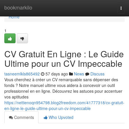
Home
bookmarkilo
Togg
navi
Home
1
CV Gratuit En Ligne : Le Guide
Ultime pour un CV Impeccable
tasneemlkls865492
57 days ago
News
Discuss
Vous cherchez à créer un CV remarquable sans dépenser des
fonds ? Notre manuel ultime vous aidera à concevoir un outil
professionnel en en ligne. Découvrez les astuces pour accentuer
vos aptitudes
https://nettienoqn954798.blog2freedom.com/41777318/cv-gratuit-
en-ligne-le-guide-ultime-pour-un-cv-impeccable
Comments
Who Upvoted