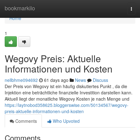
Home
bookmarkilo
Togg
navi
Home
1
Wegovy Preis: Aktuelle
Informationen und Kosten
nellbhme094692
61 days ago
News
Discuss
Der Preis von Wegovy ist ein häufig diskutiertes Punkt , da die
Injektion eine beträchtliche finanzielle Investition darstellen kann.
Aktuell liegt der monatliche Wegovy Kosten je nach Menge und
https://laytnobod358625.bloggerswise.com/50134567/wegovy-
preis-aktuelle-informationen-und-kosten
Comments
Who Upvoted
Comments